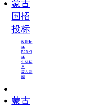
蒙古
国招
投标
政府招
标
B2B招
标
中标信
息
蒙古新
闻
蒙古