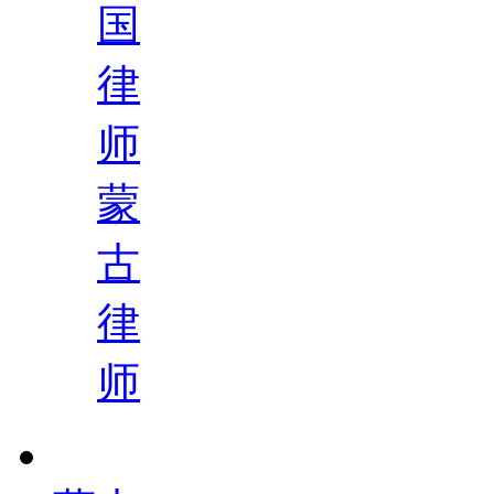
国
律
师
蒙
古
律
师