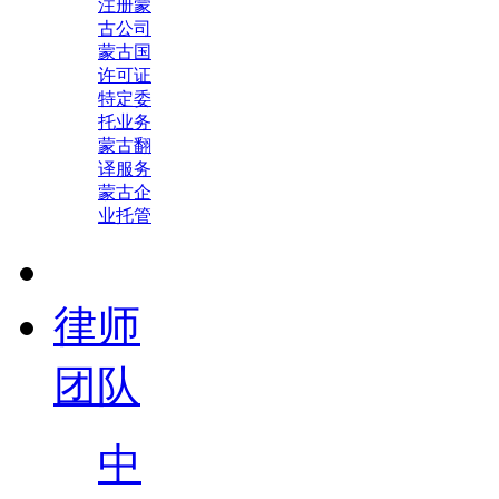
注册蒙
古公司
蒙古国
许可证
特定委
托业务
蒙古翻
译服务
蒙古企
业托管
律师
团队
中