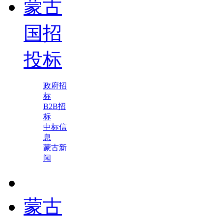
蒙古
国招
投标
政府招
标
B2B招
标
中标信
息
蒙古新
闻
蒙古