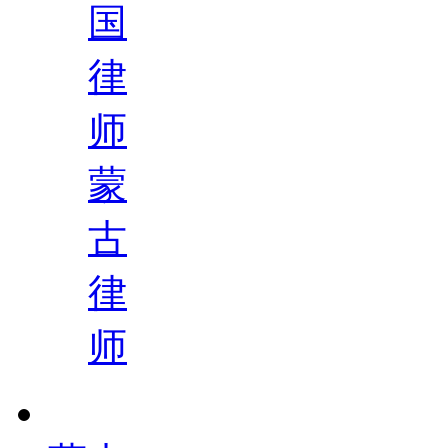
国
律
师
蒙
古
律
师