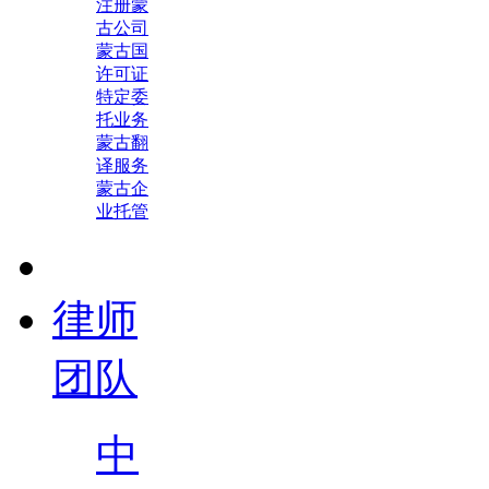
注册蒙
古公司
蒙古国
许可证
特定委
托业务
蒙古翻
译服务
蒙古企
业托管
律师
团队
中