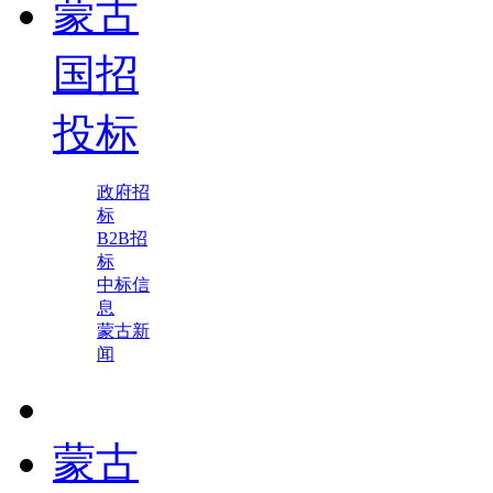
蒙古
国招
投标
政府招
标
B2B招
标
中标信
息
蒙古新
闻
蒙古