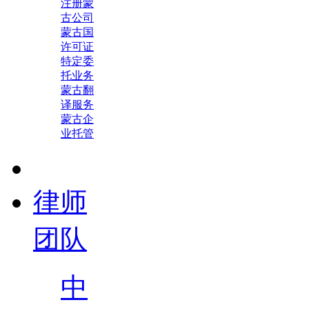
注册蒙
古公司
蒙古国
许可证
特定委
托业务
蒙古翻
译服务
蒙古企
业托管
律师
团队
中