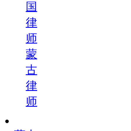
国
律
师
蒙
古
律
师