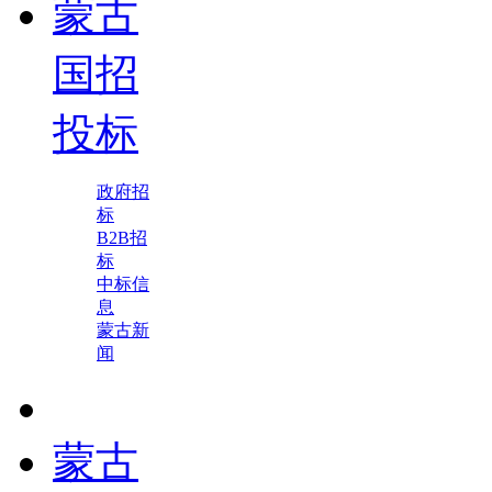
蒙古
国招
投标
政府招
标
B2B招
标
中标信
息
蒙古新
闻
蒙古