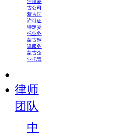
注册蒙
古公司
蒙古国
许可证
特定委
托业务
蒙古翻
译服务
蒙古企
业托管
律师
团队
中