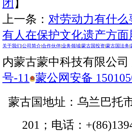
闭
】
上一条：
对劳动力有什么
有人在保护文化遗产方面
关于我们
|
公司简介
|
合作伙伴
|
业务领域
|
蒙古国投资
|
蒙古国法务
|
内蒙古蒙中科技有限公司
号-11
蒙公网安备 1501050
蒙古国地址：
乌兰巴托市汗乌
201；电话：+(86)13947