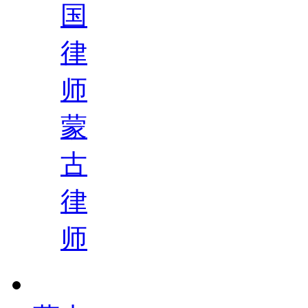
国
律
师
蒙
古
律
师