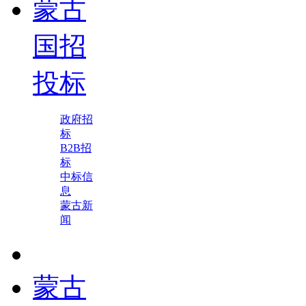
蒙古
国招
投标
政府招
标
B2B招
标
中标信
息
蒙古新
闻
蒙古