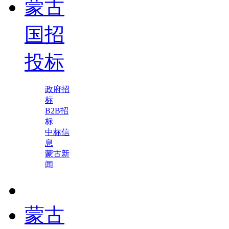
蒙古
国招
投标
政府招
标
B2B招
标
中标信
息
蒙古新
闻
蒙古