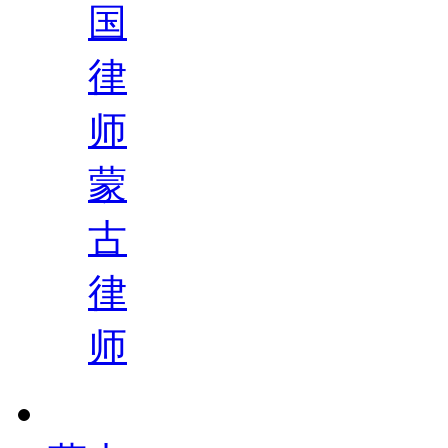
国
律
师
蒙
古
律
师