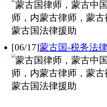
[06/17]
蒙古国-税务法