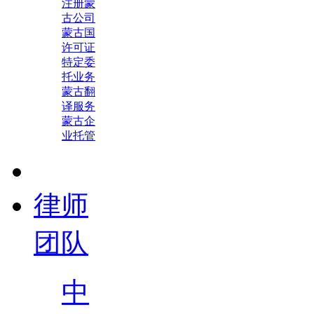
注册蒙
古公司
蒙古国
许可证
特定委
托业务
蒙古翻
译服务
蒙古企
业托管
律师
团队
中