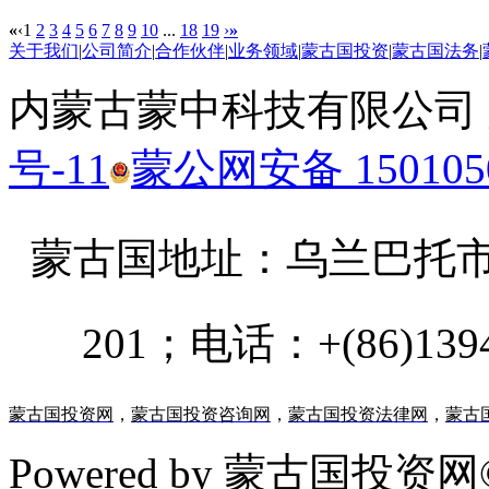
«
‹
1
2
3
4
5
6
7
8
9
10
...
18
19
›
»
关于我们
|
公司简介
|
合作伙伴
|
业务领域
|
蒙古国投资
|
蒙古国法务
|
内蒙古蒙中科技有限公司
号-11
蒙公网安备 1501050
蒙古国地址：
乌兰巴托市汗乌
201；电话：+(86)13947
蒙古国投资网
，
蒙古国投资咨询网
，
蒙古国投资法律网
，
蒙古
Powered by 蒙古国投资网©